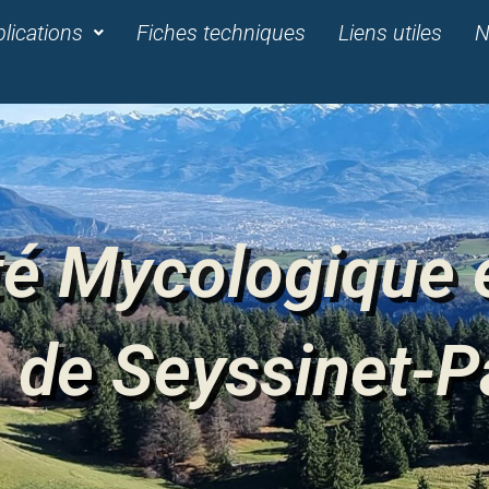
lications
Fiches techniques
Liens utiles
N
té Mycologique 
de Seyssinet-P