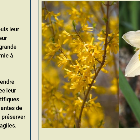
uis leur
eur
 grande
omie à
rendre
ec leur
tifiques
lantes de
 préserver
agiles.