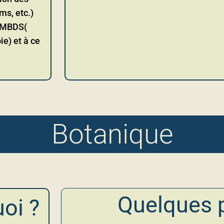
ms, etc.)
 FMBDS(
ie) et à ce
Botanique
Quelques 
uoi ?