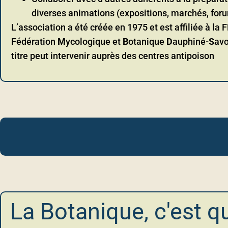
diverses animations (expositions, marchés, foru
L’association a été créée en 1975 et est affiliée à la
F
édération
M
ycologique et
B
otanique
D
auphiné-
S
avo
titre peut intervenir auprès des centres antipoison
La Botanique, c'est q