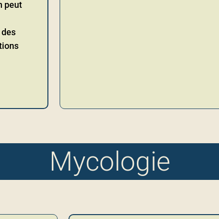
n peut
 des
tions
Mycologie