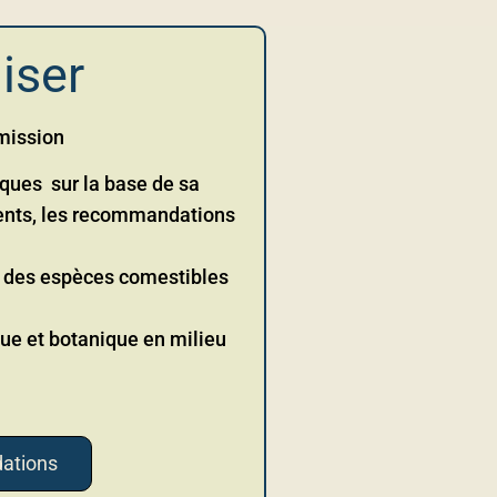
iser
mission
iques sur la base de sa
ents, les recommandations
e des espèces comestibles
que et botanique en milieu
ations